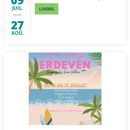
09
JUIL.
LOISIRS
27
AOÛ.