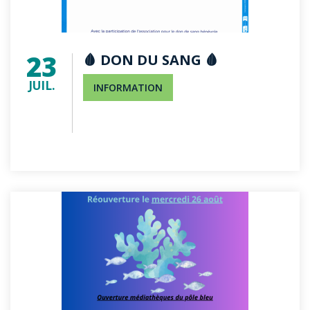
23
🩸 DON DU SANG 🩸
JUIL.
INFORMATION