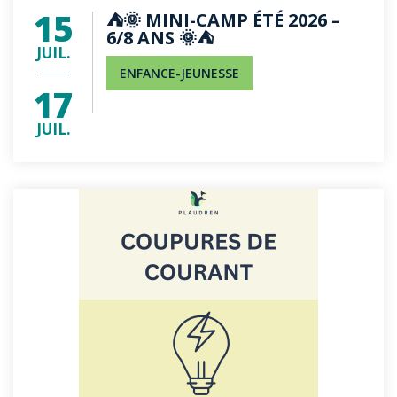
15
⛺🌞 MINI-CAMP ÉTÉ 2026 –
6/8 ANS 🌞⛺
JUIL.
ENFANCE-JEUNESSE
17
JUIL.