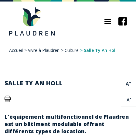
Aller
au
contenu
principal
Accueil
>
Vivre à Plaudren
>
Culture
>
Salle Ty An Holl
Fil
d'Ariane
SALLE TY AN HOLL
+
A
-
A
L'équipement multifonctionnel de Plaudren
est un bâtiment modulable offrant
différents types de location.