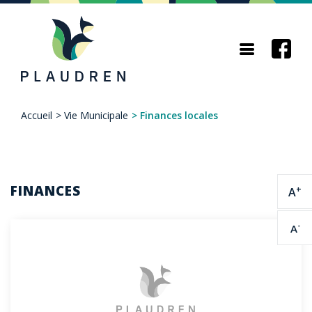
Aller
au
contenu
principal
Accueil
>
Vie Municipale
>
Finances locales
Fil
d'Ariane
FINANCES
+
A
-
A