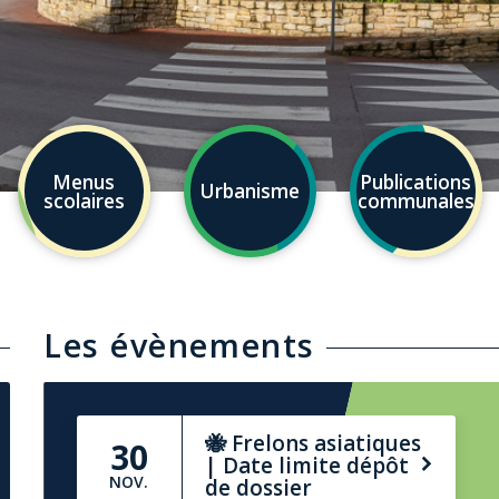
Menus
Publications
Urbanisme
scolaires
communales
Les évènements
🔧 Travaux d’études sur les
réseaux d’eau – Informations aux
🐝 Frelons asiatiques
30
habitants 💧
| Date limite dépôt
09/12/2025
NOV.
de dossier