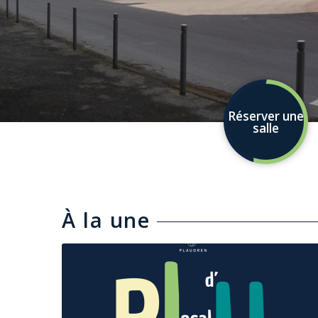
Réserver une
salle
À la une