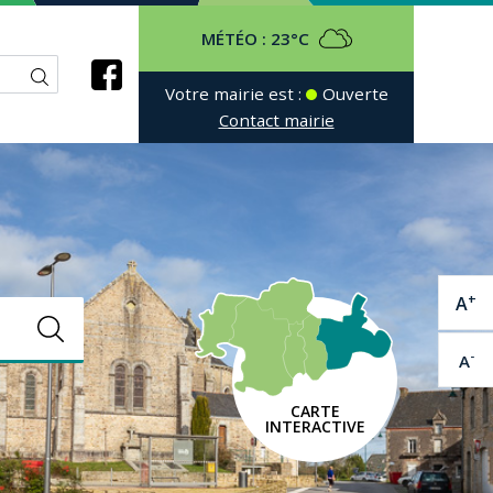
MÉTÉO :
23°C
Votre mairie est :
Ouverte
Contact mairie
+
A
-
A
CARTE
INTERACTIVE