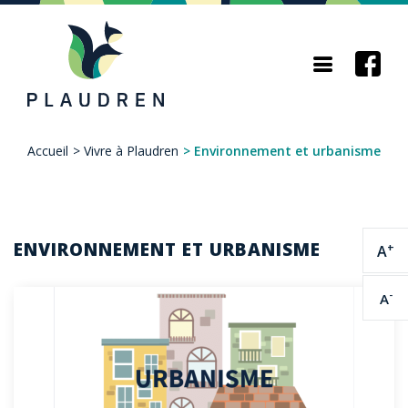
Aller
au
contenu
principal
Accueil
>
Vivre à Plaudren
>
Environnement et urbanisme
Fil
d'Ariane
ENVIRONNEMENT ET URBANISME
+
A
-
A