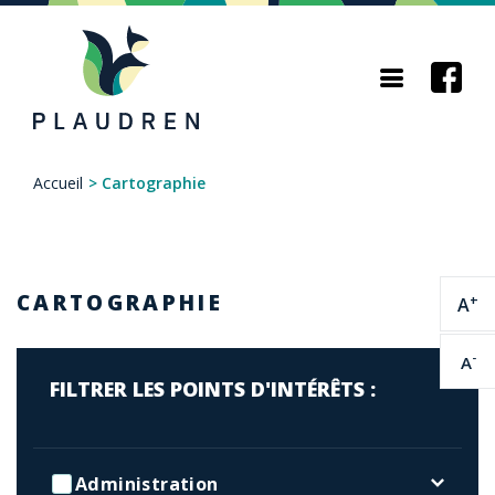
Aller
au
contenu
principal
Accueil
>
Cartographie
Fil
d'Ariane
CARTOGRAPHIE
+
A
-
A
FILTRER LES POINTS D'INTÉRÊTS :
Administration