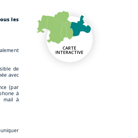
tous les
CARTE
galement
INTERACTIVE
sible de
née avec
nce (par
éphone à
r mail à
muniquer