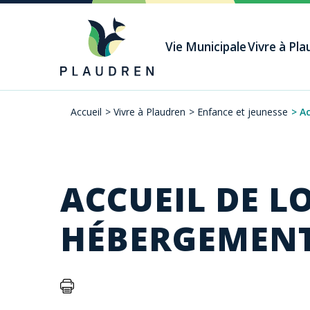
Aller
au
Vie Municipale
Vivre à Pl
contenu
principal
Accueil
>
Vivre à Plaudren
>
Enfance et jeunesse
>
Ac
Fil
d'Ariane
ACCUEIL DE L
HÉBERGEMENT 