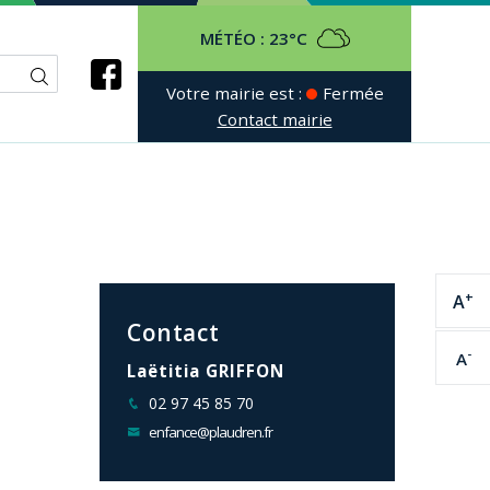
MÉTÉO :
23°C
Votre mairie est :
Fermée
Contact mairie
+
A
Contact
-
A
Laëtitia GRIFFON
02 97 45 85 70
enfance@plaudren.fr