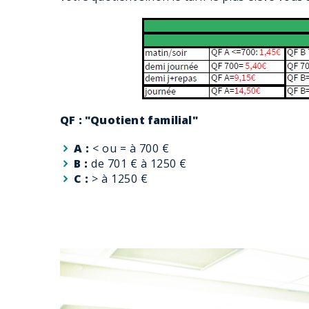
QF : "Quotient familial"
A :
< ou = à 700 €
B :
de 701 € à 1250 €
C :
> à 1250 €