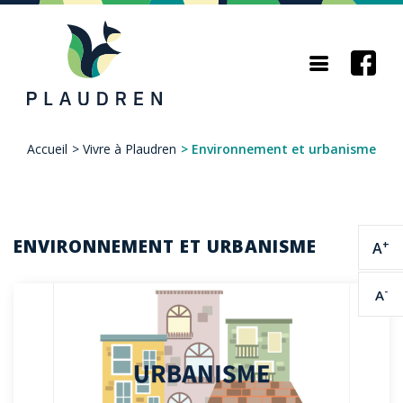
Aller
au
contenu
principal
Accueil
>
Vivre à Plaudren
>
Environnement et urbanisme
Fil
d'Ariane
ENVIRONNEMENT ET URBANISME
+
A
-
A