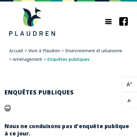
Aller
au
contenu
principal
Accueil
>
Vivre à Plaudren
>
Environnement et urbanisme
Fil
>
Aménagement
>
Enquêtes publiques
d'Ariane
+
A
ENQUÊTES PUBLIQUES
-
A
Nous ne conduisons pas d'enquête publique
à ce jour.